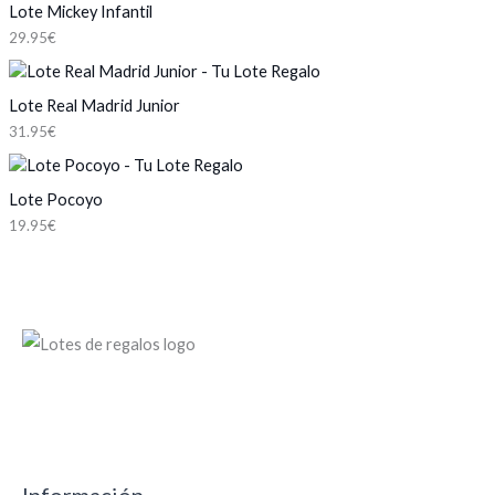
o
u
o
Lote Mickey Infantil
t
u
s
c
d
o
c
29.95
€
t
u
s
t
o
c
o
s
t
Lote Real Madrid Junior
s
o
31.95
€
s
Lote Pocoyo
19.95
€