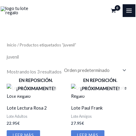
Ir
al
MA
contenido
ME
Inicio
/ Productos etiquetados “juvenil”
juvenil
Mostrando los 3 resultados
EN REPOSICIÓN.
EN REPOSICIÓN.
¡PRÓXIMAMENTE!
¡PRÓXIMAMENTE!
Lote Lectura Rosa 2
Lote Paul Frank
Lote Adultos
Lote Amigos
22.95
€
27.95
€
LEER MÁS
LEER MÁS