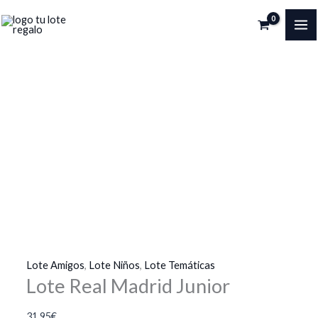
Ir
¡Oferta!
¡Oferta!
¡Oferta!
¡Oferta!
al
MA
contenido
ME
Lote Amigos
,
Lote Niños
,
Lote Temáticas
Lote Real Madrid Junior
31.95
€