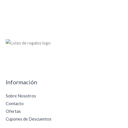
19.95€.
16.95€.
Información
Sobre Nosotros
Contacto
Ofertas
Cupones de Descuentos