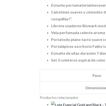
Estuche portamaterial/neceser a
Calcetines suaves y cómodos de 
cosquillas!”.
Libreta cuaderno Bismark model
Vela perfumada celeste aroma co
Portatodo plano tacto suave co
Portalápices escritorio Faibo 
Esmalte de uñas duración 7 días 
Set 2 coleteros espiral de color 
Peso
Dimension
Productos relacionados