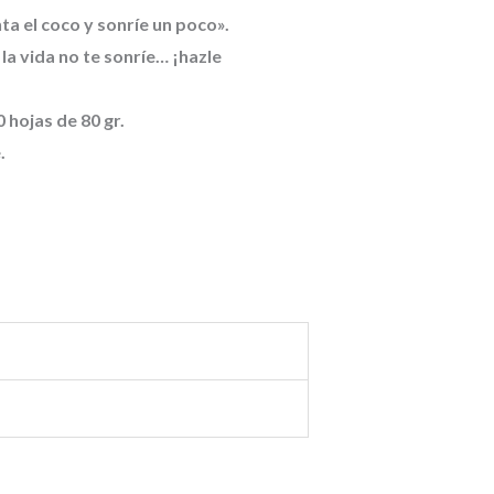
a el coco y sonríe un poco».
a vida no te sonríe… ¡hazle
hojas de 80 gr.
.