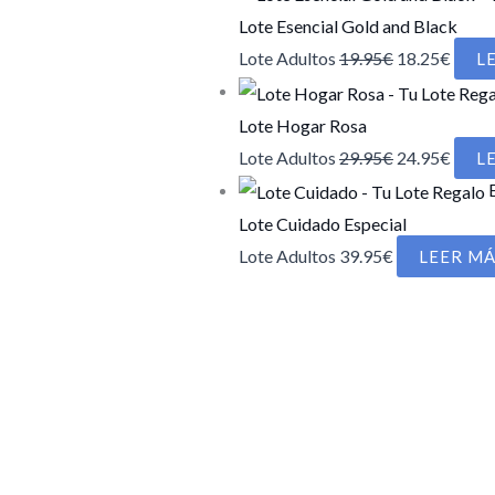
Lote Esencial Gold and Black
El
El
Lote Adultos
19.95
€
18.25
€
L
precio
preci
original
actua
Lote Hogar Rosa
era:
es:
El
El
Lote Adultos
29.95
€
24.95
€
L
19.95€.
18.25
precio
preci
original
actua
Lote Cuidado Especial
era:
es:
Lote Adultos
39.95
€
LEER M
29.95€.
24.95