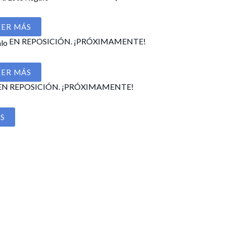
EER MÁS
o
EN REPOSICIÓN. ¡PRÓXIMAMENTE!
l
EER MÁS
€.
o
EN REPOSICIÓN. ¡PRÓXIMAMENTE!
l
ÁS
€.