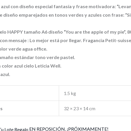
zul con diseño especial fantasía y frase motivadora: “Levant
diseño emparejados en tonos verdes y azules con frase: “Si l
o HAPPY tamaño A6 diseño “You are the apple of my pie”, 80 
n mensaje : Lo mejor está por llegar. Fragancia Petit-suisse
lor verde agua office.
tamaño estándar tono verde pastel.
color azul cielo Leticia Well.
azul.
1.5 kg
es
32 × 23 × 14 cm
EN REPOSICIÓN. ¡PRÓXIMAMENTE!