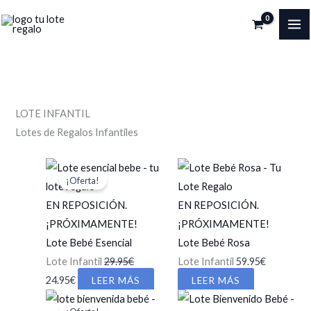
Ir
al
MA
contenido
ME
LOTE INFANTIL
Lotes de Regalos Infantiles
¡Oferta!
EN REPOSICIÓN.
EN REPOSICIÓN.
¡PRÓXIMAMENTE!
¡PRÓXIMAMENTE!
Lote Bebé Esencial
Lote Bebé Rosa
Lote Infantil
29.95
€
Lote Infantil
59.95
€
El
El
24.95
€
LEER MÁS
LEER MÁS
precio
precio