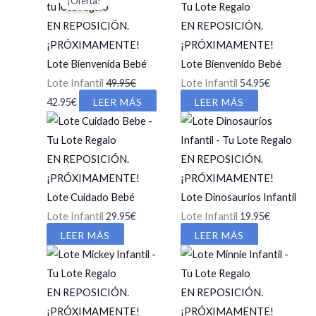
¡Oferta!
original
actual
era:
es:
EN REPOSICIÓN.
EN REPOSICIÓN.
29.95€.
24.95€.
¡PRÓXIMAMENTE!
¡PRÓXIMAMENTE!
Lote Bienvenida Bebé
Lote Bienvenido Bebé
Lote Infantil
49.95
€
Lote Infantil
54.95
€
El
El
42.95
€
LEER MÁS
LEER MÁS
precio
precio
original
actual
era:
es:
EN REPOSICIÓN.
EN REPOSICIÓN.
49.95€.
42.95€.
¡PRÓXIMAMENTE!
¡PRÓXIMAMENTE!
Lote Cuidado Bebé
Lote Dinosaurios Infantil
Lote Infantil
29.95
€
Lote Infantil
19.95
€
LEER MÁS
LEER MÁS
EN REPOSICIÓN.
EN REPOSICIÓN.
¡PRÓXIMAMENTE!
¡PRÓXIMAMENTE!