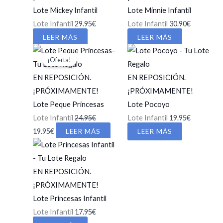
Lote Mickey Infantil
Lote Minnie Infantil
Lote Infantil
29.95
€
Lote Infantil
30.90
€
LEER MÁS
LEER MÁS
¡Oferta!
EN REPOSICIÓN.
EN REPOSICIÓN.
¡PRÓXIMAMENTE!
¡PRÓXIMAMENTE!
Lote Peque Princesas
Lote Pocoyo
Lote Infantil
24.95
€
Lote Infantil
19.95
€
El
El
19.95
€
LEER MÁS
LEER MÁS
precio
precio
original
actual
era:
es:
EN REPOSICIÓN.
24.95€.
19.95€.
¡PRÓXIMAMENTE!
Lote Princesas Infantil
Lote Infantil
17.95
€