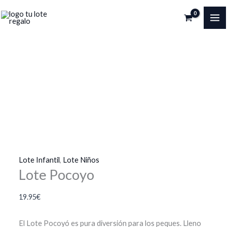
Ir
al
MA
contenido
ME
Lote Infantil
,
Lote Niños
Lote Pocoyo
19.95
€
El Lote Pocoyó es pura diversión para los peques. Lleno