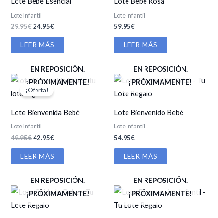
Lote Bebé Esencial
Lote Bebé Rosa
Lote Infantil
Lote Infantil
El
El
29.95
€
24.95
€
59.95
€
precio
precio
original
actual
LEER MÁS
LEER MÁS
era:
es:
29.95€.
24.95€.
EN REPOSICIÓN.
EN REPOSICIÓN.
¡PRÓXIMAMENTE!
¡PRÓXIMAMENTE!
¡Oferta!
Lote Bienvenida Bebé
Lote Bienvenido Bebé
Lote Infantil
Lote Infantil
El
El
49.95
€
42.95
€
54.95
€
precio
precio
original
actual
LEER MÁS
LEER MÁS
era:
es:
49.95€.
42.95€.
EN REPOSICIÓN.
EN REPOSICIÓN.
¡PRÓXIMAMENTE!
¡PRÓXIMAMENTE!