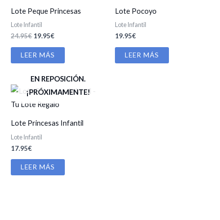
Lote Peque Princesas
Lote Pocoyo
Lote Infantil
Lote Infantil
El
El
24.95
€
19.95
€
19.95
€
precio
precio
original
actual
LEER MÁS
LEER MÁS
era:
es:
24.95€.
19.95€.
EN REPOSICIÓN.
¡PRÓXIMAMENTE!
Lote Princesas Infantil
Lote Infantil
17.95
€
LEER MÁS