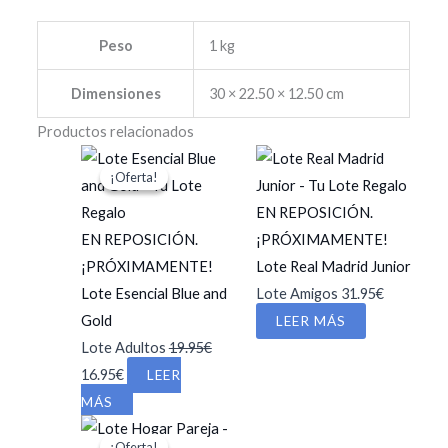
Peso
1 kg
Dimensiones
30 × 22.50 × 12.50 cm
Productos relacionados
¡Oferta!
¡Oferta!
EN REPOSICIÓN.
EN REPOSICIÓN.
¡PRÓXIMAMENTE!
¡PRÓXIMAMENTE!
Lote Real Madrid Junior
Lote Esencial Blue and
Lote Amigos
31.95
€
Gold
LEER MÁS
Lote Adultos
19.95
€
El
El
16.95
€
LEER
precio
precio
MÁS
original
actual
¡Oferta!
¡Oferta!