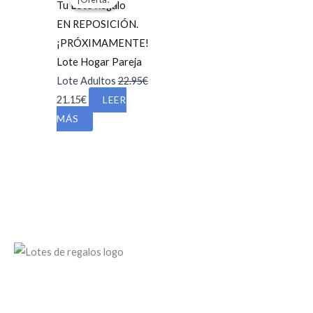
era:
es:
19.95€.
16.95€.
EN REPOSICIÓN.
¡PRÓXIMAMENTE!
Lote Hogar Pareja
Lote Adultos
22.95
€
El
El
21.15
€
LEER
precio
precio
MÁS
original
actual
era:
es:
22.95€.
21.15€.