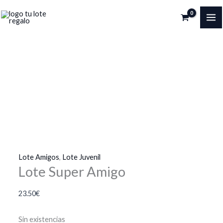
Ir
al
MA
contenido
ME
Lote Amigos
,
Lote Juvenil
Lote Super Amigo
23.50
€
Sin existencias